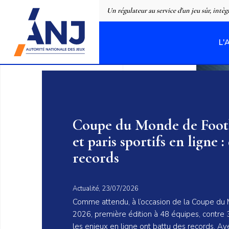
Panneau de gestion des cookies
Un régulateur au service d'un jeu sûr, intèg
L'
accueil
L'ANJ Un régulateur au service d
Coupe du Monde de Footb
et paris sportifs en ligne :
records
Actualité, 23/07/2026
Comme attendu, à l’occasion de la Coupe du
2026, première édition à 48 équipes, contr
les enjeux en ligne ont battu des records. Ave