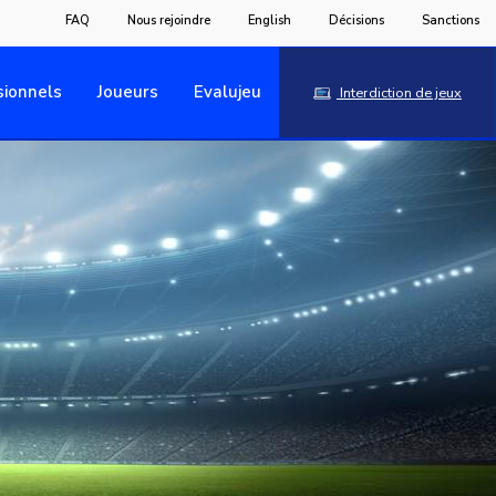
FAQ
Nous rejoindre
English
Décisions
Sanctions
sionnels
Joueurs
Evalujeu
Interdiction de jeux